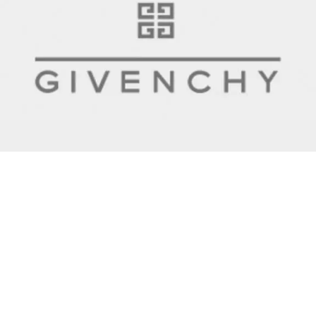
ESCRÍBENOS
Luz saviñon 1863, Col.
Narvarte, Alcaldía Benito
Juárez, C.P 03020
(55) 50.88.02.68